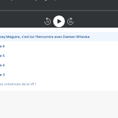
bey Maguire, c'est lui ! Rencontre avec Damien Witecka
e 6
e 5
e 4
e 3
s créatrices de la VF !
e 2
e 1
e Mektoub My Love arrive enfin ! Rencontre avec Shaïn Boumedine et Sal